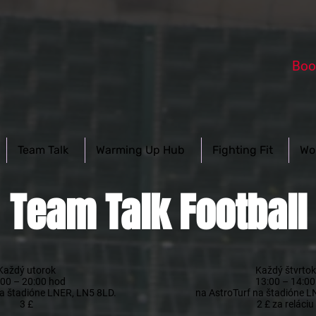
Boo
Team Talk
Warming Up Hub
Fighting Fit
Wo
Team Talk Football
Každý utorok
Každý štvrtok
:00 – 20:00 hod
13:00 – 14:00
na štadióne LNER, LN5 8LD.
na AstroTurf na štadióne L
3 £
2 £ za reláciu