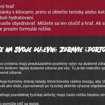
ní hrať
ánky s klincami, preto si oblečte tenisky alebo Ast
 boli hydratovaní.
usíte objednávať. Môžete sa len otočiť a hrať. Ak 
te prosím formulár nižšie.
e na svoje duševné zdravie šport
o cvičenia majú preukázateľne pozitívny vplyv na duševné zdrav
vým krokom
lepšie duševné zdravie pre vás. Tu je len niekoľko 
ševné zdravie.
ľňuje hormóny dobrej nálady, ktoré hovoria vášmu mozgu, aby z
ovali ako slabí, zaznamenali po fyzickej aktivite výrazné zlepšeni
stňujú pravidelnej fyzickej aktivity, majú často nižšiu hladinu str
 pomôže cítiť sa lepšie.