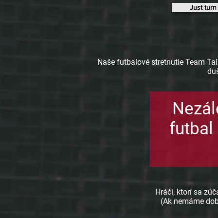
Just turn
Naše futbalové stretnutie Team Tal
duš
Nezále
futbal
Hráči, ktorí sa zú
(Ak nemáme dobro