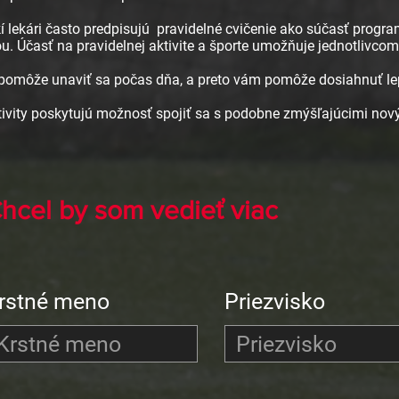
í lekári často predpisujú
pravidelné cvičenie ako súčasť prog
. Účasť na pravidelnej aktivite a športe umožňuje jednotlivcom
 pomôže unaviť sa počas dňa, a preto vám pomôže dosiahnuť le
tivity poskytujú možnosť spojiť sa s podobne zmýšľajúcimi nov
hcel by som vedieť viac
rstné meno
Priezvisko