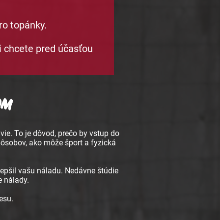
ro topánky.
si chcete pred účasťou
om
ie. To je dôvod, prečo by vstup do
spôsobov, ako môže šport a fyzická
lepšil vašu náladu. Nedávne štúdie
e nálady.
esu.