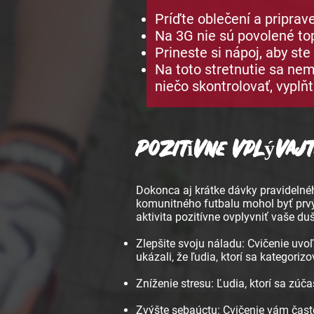
Príďte oblečení a priprave
Na 3G nie sú povolené top
Prineste si nápoj, aby ste
Na toto stretnutie sa nem
niečo skontrolovať, vyplň
Pozitívne vplývajt
Dokonca aj krátke dávky pravidelnéh
komunitného futbalu mohol byť pr
aktivita pozitívne ovplyvniť vaše du
Zlepšite svoju náladu: Cvičenie uvo
ukázali, že ľudia, ktorí sa kategoriz
Zníženie stresu: Ľudia, ktorí sa zúča
Zvýšte sebaúctu: Cvičenie vám často