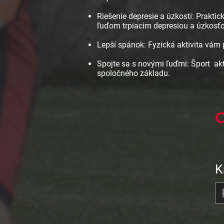
Riešenie depresie a úzkosti: Praktick
ľuďom trpiacim depresiou a úzkosťou
Lepší spánok: Fyzická aktivita vám
Spojte sa s novými ľuďmi: Šport
ak
spoločného základu.
C
K