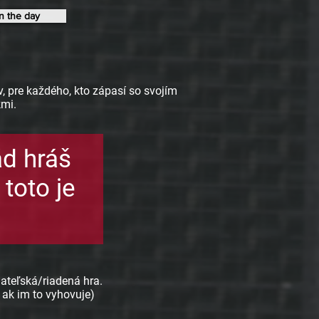
n the day
, pre každého, kto zápasí so svojím
kmi.
ád hráš
toto je
iateľská/riadená hra.
 ak im to vyhovuje)