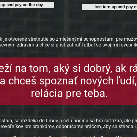
 up and pay on the day
Just turn up and pay o
k je otvorené stretnutie so zmiešanými schopnosťami pre mužov
evným zdravím a chce si prísť zahrať futbal so svojimi rovesní
ží na tom, aký si dobrý, ak r
 a chceš spoznať nových ľudí, 
relácia pre teba.
častnia, sa rozdelia do tímov a celú hodinu sa hrá súťažná, ale pr
voľníkov pre brankárov, odporúčame hráčom, aby sa striedali,