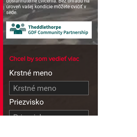
dosiahnuteľné cvičenia. Bez ohľadu na
úroveň vašej kondície môžete cvičiť v
sede.
Chcel by som vedieť viac
Krstné meno
Priezvisko
Email