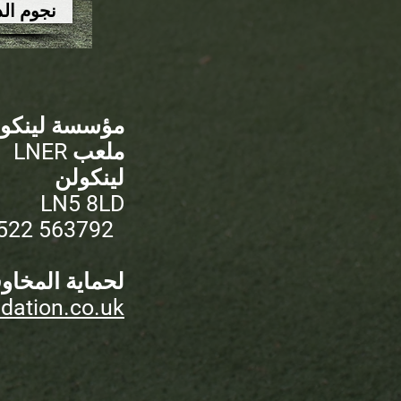
نجوم الد
مؤسسة لينكو
ملعب LNER
لينكولن
LN5 8LD
522 563792
لحماية المخا
ndation.co.uk