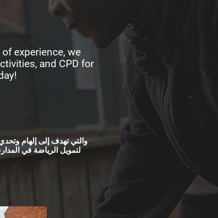
s of experience, we
tivities, and CPD for
day!