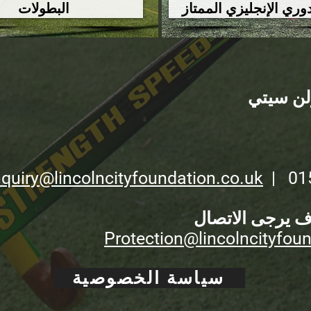
وري الإنجليزي الممتاز
البطولات
لن سيتي
quiry@lincolncityfoundation.co.uk
| 01
وف يرجى الاتصال
Protection@lincolncityfou
سياسة الخصوصية