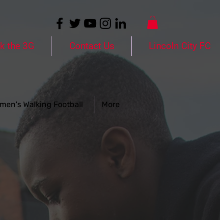
k the 3G
Contact Us
Lincoln City FC
men's Walking Football
More