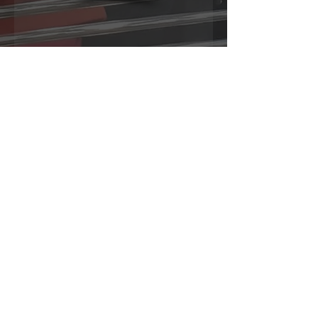
مؤسسة لينكولن سيتي
ملعب LNER
لينكولن
LN5 8LD
enquiry@lincolncityfounda
tion.co.uk
| 01522
563792
لحماية المخاوف يرجى