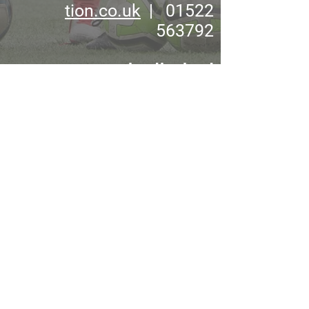
tion.co.uk
| 01522
563792
لحماية المخاوف يرجى
الاتصال
Protection@lincolncityfoun
dation.co.uk
سياسة الخصوصية
رقم المؤسسة الخيرية المسجلة:
1128464
مؤسسة Lincoln City Foundation هي
مؤسسة خيرية مسجلة في إنجلترا وويلز برقم.
1128464
. شركة غير هادفة للربح محدودة