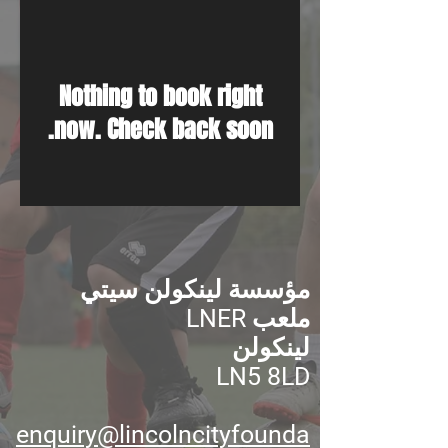
Nothing to book right
now. Check back soon.
مؤسسة لينكولن سيتي
ملعب LNER
لينكولن
LN5 8LD
enquiry@lincolncityfounda